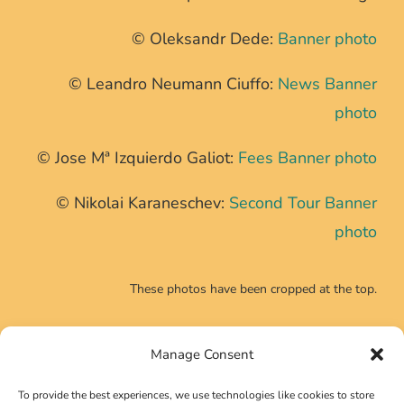
© Oleksandr Dede:
Banner photo
© Leandro Neumann Ciuffo:
News Banner
photo
© Jose Mª Izquierdo Galiot:
Fees Banner photo
© Nikolai Karaneschev:
Second Tour Banner
photo
These photos have been cropped at the top.
Manage Consent
CONTACT INFO
To provide the best experiences, we use technologies like cookies to store