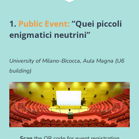
1.
Public Event:
“Quei piccoli
enigmatici neutrini”
University of Milano-Bicocca, Aula Magna (U6
building)
Scan
the QR code for event registration